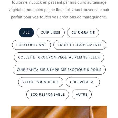
foulonné, nubuck en passant par nos cuirs au tannage
végétal et nos cuirs pleine fleur. Ici, vous trouverez le cuir
parfait pour vos toutes vos créations de maroquinerie.
ALL
CUIR LISSE
CUIR GRAINÉ
CUIR FOULONNÉ
CROÛTE PU & PIGMENTÉ
COLLET ET CROUPON VÉGÉTAL PLEINE FLEUR
CUIR FANTAISIE & IMPRIMÉ EXOTIQUE & POILS
VELOURS & NUBUCK
CUIR VÉGÉTAL
ECO RESPONSABLE
AUTRE