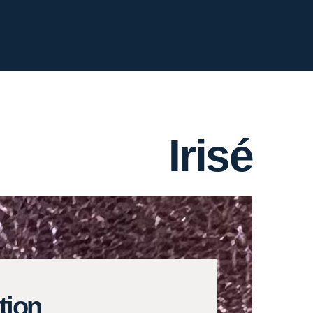
Irisé
tion