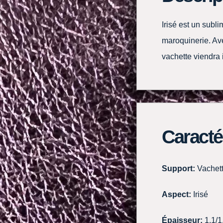
Irisé est un subl
maroquinerie. Ave
vachette viendra 
Caracté
Support:
Vachet
Aspect:
Irisé
Épaisseur:
1.1/1