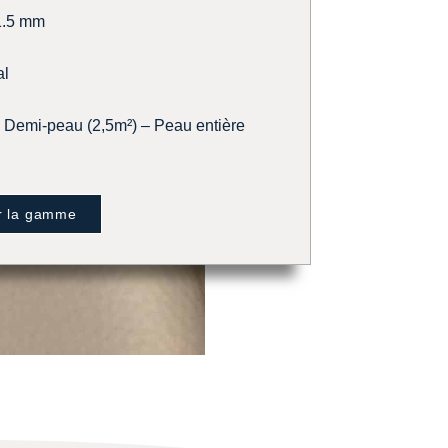
1.5 mm
al
Demi-peau (2,5m²) – Peau entière
r la gamme