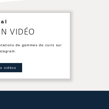
ial
EN VIDÉO
ntations de gammes de cuirs sur
stagram.
os vidéos