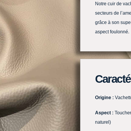
Notre cuir de vac
secteurs de l’am
grâce à son supe
aspect foulonné.
Caracté
Origine :
Vachett
Aspect :
Toucher 
naturel)