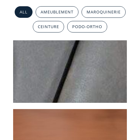
ALL
AMEUBLEMENT
MAROQUINERIE
CEINTURE
PODO-ORTHO