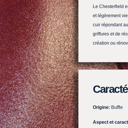
Le Chesterfield es
et légèrement viei
cuir répondant au
griffures et de ré
création ou rénov
Caracté
Origine:
Buffle
Aspect et caract