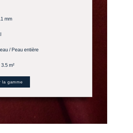
1.1 mm
l
au / Peau entière
3.5 m²
r la gamme