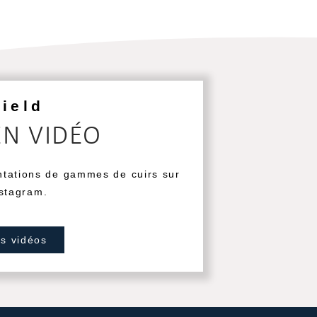
field
EN VIDÉO
ntations de gammes de cuirs sur
stagram.
os vidéos