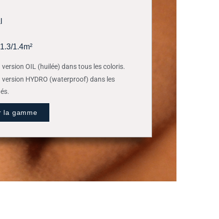
l
1.3/1.4m²
 version OIL (huilée) dans tous les coloris.
n version HYDRO (waterproof) dans les
ués.
r la gamme