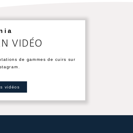
nia
EN VIDÉO
ntations de gammes de cuirs sur
stagram.
os vidéos