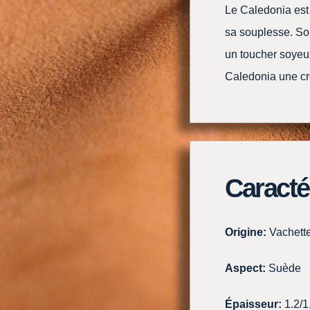
Le Caledonia est 
sa souplesse. So
un toucher soyeux
Caledonia une cr
Caracté
Origine:
Vachett
Aspect:
Suède
Épaisseur:
1.2/